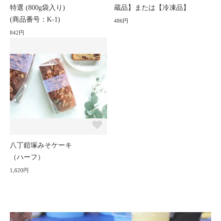
特選 (800g袋入り)
蔵品】または【冷凍品】
(商品番号：K-1)
486円
842円
八丁鎧塚みそケーキ
（ハーフ）
1,620円