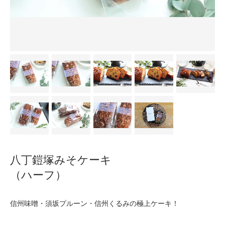
八丁鎧塚みそケーキ
（ハーフ）
信州味噌・須坂プルーン・信州くるみの極上ケーキ！