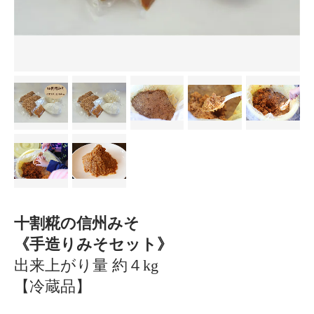
十割糀の信州みそ
《手造りみそセット》
出来上がり量 約４kg
【冷蔵品】