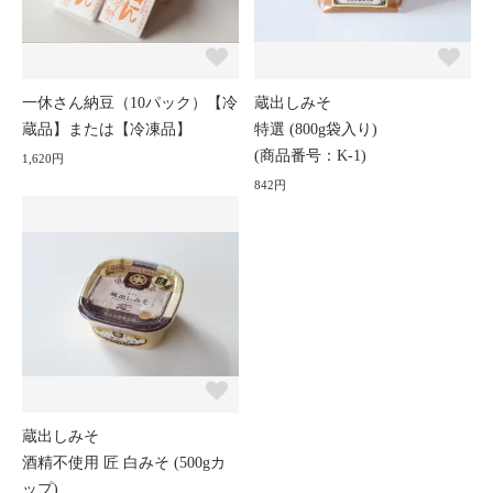
一休さん納豆（10パック）【冷
蔵出しみそ
蔵品】または【冷凍品】
特選 (800g袋入り)
(商品番号：K-1)
1,620円
842円
蔵出しみそ
酒精不使用 匠 白みそ (500gカ
ップ)