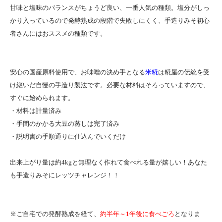
甘味と塩味のバランスがちょうど良い、一番人気の種類。塩分がしっ
かり入っているので発酵熟成の段階で失敗しにくく、手造りみそ初心
者さんにはおススメの種類です。
安心の国産原料使用で、お味噌の決め手となる
米糀
は糀屋の伝統を受
け継いだ自慢の手造り製法です。必要な材料はそろっていますので、
すぐに始められます。
・材料は計量済み
・手間のかかる大豆の蒸しは完了済み
・説明書の手順通りに仕込んでいくだけ
出来上がり量は約4kgと無理なく作れて食べれる量が嬉しい！あなた
も手造りみそにレッツチャレンジ！！
※ご自宅での発酵熟成を経て、
約半年～1年後に食べごろ
となりま