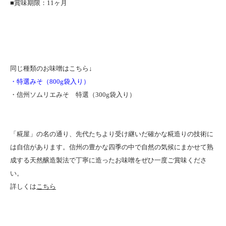
■賞味期限：11ヶ月
同じ種類のお味噌はこちら↓
・特選みそ（800g袋入り）
・信州ソムリエみそ 特選（300g袋入り）
「糀屋」の名の通り、先代たちより受け継いだ確かな糀造りの技術に
は自信があります。信州の豊かな四季の中で自然の気候にまかせて熟
成する天然醸造製法で丁寧に造ったお味噌をぜひ一度ご賞味くださ
い。
詳しくは
こちら