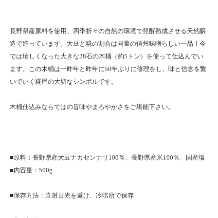
長野県産原料を使用、四季折々の自然の環境で発酵熟成させる天然醸
造で造っています。大豆と糀の割合は同量の信州味噌らしい一品！今
では珍しくなった大きな28石の木桶（約5トン）を使って仕込んでい
ます。この木桶は一昨年と昨年に50年ぶりに修理をし、味と信念を繋
いでいく糀屋の大切なシンボルです。
木桶仕込みならではの旨味やまろやかさをご堪能下さい。
■原料：長野県産大豆ナカセンナリ100％、長野県産米100％、国産塩
■内容量：500g
■保存方法：直射日光を避け、冷暗所で保存