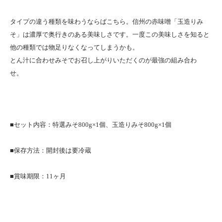
タイプの違う種類を味わうならばこちら。信州の赤味噌「玉造りみ
そ」は濃厚で奥行きのある美味しさです。一度この美味しさを知ると
他の種類では物足りなくなってしまうかも。
とん汁に合わせみそでお召し上がりいただくのが最強の組み合わ
せ。
■セット内容：特選みそ800g×1個、玉造りみそ800g×1個
■保存方法：開封後は要冷蔵
■賞味期限：11ヶ月