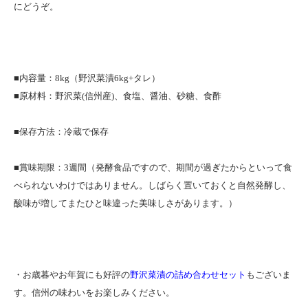
にどうぞ。
■内容量：8kg（野沢菜漬6kg+タレ）
■原材料：野沢菜(信州産)、食塩、醤油、砂糖、食酢
■保存方法：冷蔵で保存
■賞味期限：3週間（発酵食品ですので、期間が過ぎたからといって食
べられないわけではありません。しばらく置いておくと自然発酵し、
酸味が増してまたひと味違った美味しさがあります。）
・お歳暮やお年賀にも好評の
野沢菜漬の詰め合わせセット
もございま
す。信州の味わいをお楽しみください。